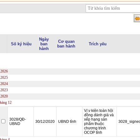
Ngày
Cơ quan
Số ký hiệu
ban
Trích yếu
ban hành
hành
2026
2025
2024
2023
2020
háng 12
V/.v kiện toàn hội
đồng đánh giá và
3028/QĐ-
xếp hạng sản
30/12/2020
UBND tỉnh
3028_signed
UBND
phẩm thuộc
chương trình
OCOP tỉnh
háng 4