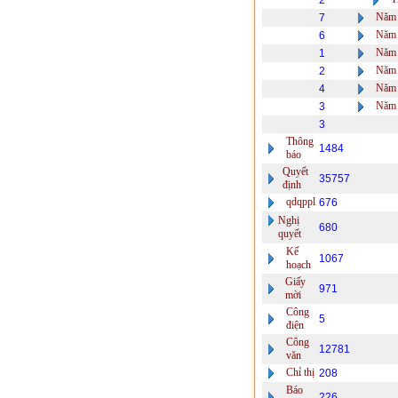
2
Năm 
7
Năm 
6
Năm 
1
Năm 
2
Năm 
4
Năm 
3
3
Thông
1484
báo
Quyết
35757
định
qdqppl
676
Nghị
680
quyết
Kế
1067
hoạch
Giấy
971
mời
Công
5
điện
Công
12781
văn
Chỉ thị
208
Báo
226