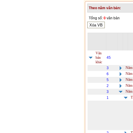
Theo năm văn bản:
Tổng số:
0
văn bản
Văn
bản
45
khác
Năm 
3
Năm 
6
Năm 
5
Năm 
2
Năm 
3
T
1
T