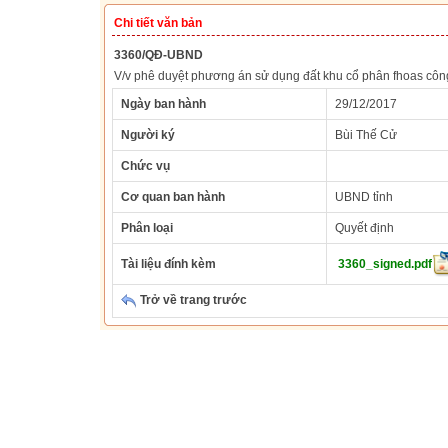
Chi tiết văn bản
3360/QĐ-UBND
V/v phê duyệt phương án sử dụng đất khu cổ phân fhoas công
Ngày ban hành
29/12/2017
Người ký
Bùi Thế Cử
Chức vụ
Cơ quan ban hành
UBND tỉnh
Phân loại
Quyết định
Tài liệu đính kèm
3360_signed.pdf
Trở về trang trước