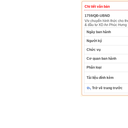
Chi tiết văn bản
1759/QĐ-UBND
V/v chuyển hình thức cho t
& đầu tư XD An Phúc Hưng 
Ngày ban hành
Người ký
Chức vụ
Cơ quan ban hành
Phân loại
Tài liệu đính kèm
Trở về trang trước