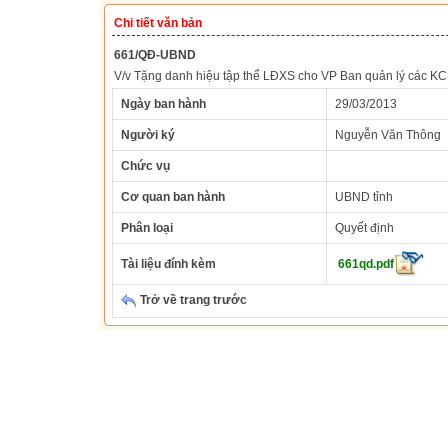
Chi tiết văn bản
661/QĐ-UBND
V/v Tặng danh hiệu tập thể LĐXS cho VP Ban quản lý các KC
Ngày ban hành
29/03/2013
Người ký
Nguyễn Văn Thông
Chức vụ
Cơ quan ban hành
UBND tỉnh
Phân loại
Quyết định
Tài liệu đính kèm
661qd.pdf
Trở về trang trước