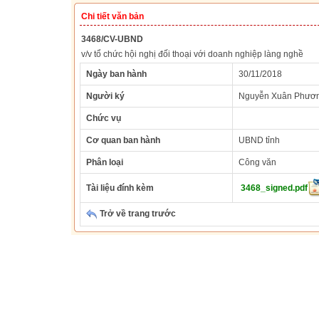
Chi tiết văn bản
3468/CV-UBND
v/v tổ chức hội nghị đối thoại với doanh nghiệp làng nghề
Ngày ban hành
30/11/2018
Người ký
Nguyễn Xuân Phươ
Chức vụ
Cơ quan ban hành
UBND tỉnh
Phân loại
Công văn
Tài liệu đính kèm
3468_signed.pdf
Trở về trang trước