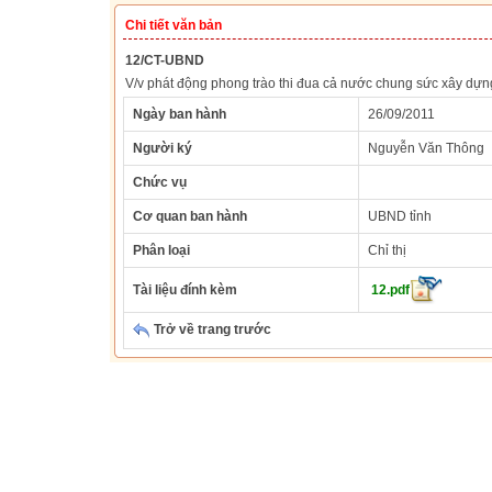
Chi tiết văn bản
12/CT-UBND
V/v phát động phong trào thi đua cả nước chung sức xây dự
Ngày ban hành
26/09/2011
Người ký
Nguyễn Văn Thông
Chức vụ
Cơ quan ban hành
UBND tỉnh
Phân loại
Chỉ thị
Tài liệu đính kèm
12.pdf
Trở về trang trước