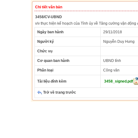
Chi tiết văn bản
3458/CV-UBND
v/v thực hiện kế hoạch của Tỉnh ủy về Tăng cường vận động đ
Ngày ban hành
29/11/2018
Người ký
Nguyễn Duy Hưng
Chức vụ
Cơ quan ban hành
UBND tỉnh
Phân loại
Công văn
Tài liệu đính kèm
3458_signed.pdf
Trở về trang trước