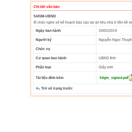
Chi tiết văn bản
54/GM-UBND
tổ chức nghe sở kế hoạch báo cáo dự án khu nhà ở liền kề si
Ngày ban hành
20/02/2019
Người ký
Nguyễn Ngọc Thuyê
Chức vụ
Cơ quan ban hành
UBND tỉnh
Phân loại
Giấy mời
Tài liệu đính kèm
54gm_signed.pdf
Trở về trang trước