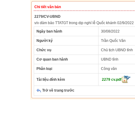
Chi tiết văn bản
2279/CV-UBND
v/v đảm bảo TTATGT trong dịp nghỉ lễ Quốc khánh 02/9/2022
Ngày ban hành
30/08/2022
Người ký
Trần Quốc Văn
Chức vụ
Chủ tịch UBND tỉnh
Cơ quan ban hành
UBND tỉnh
Phân loại
Công văn
Tài liệu đính kèm
2279 cv.pdf
Trở về trang trước