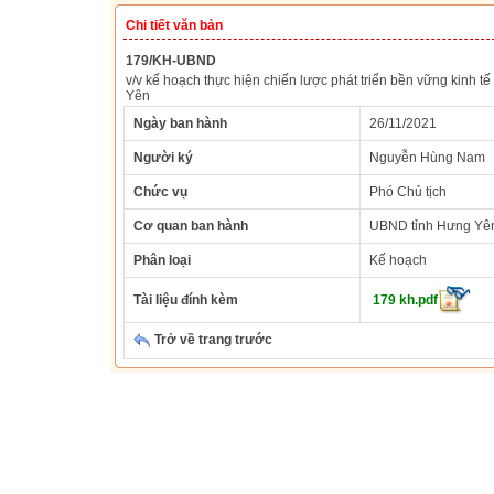
Chi tiết văn bản
179/KH-UBND
v/v kế hoạch thực hiện chiến lược phát triển bền vững kinh 
Yên
Ngày ban hành
26/11/2021
Người ký
Nguyễn Hùng Nam
Chức vụ
Phó Chủ tịch
Cơ quan ban hành
UBND tỉnh Hưng Yê
Phân loại
Kế hoạch
Tài liệu đính kèm
179 kh.pdf
Trở về trang trước