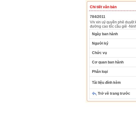
Chi tiết văn bản
784/2011
V/v xin uỷ quyền phê duyệt
đường cao tốc cầu giẽ -Nin
Ngày ban hành
Người ký
Chức vụ
Cơ quan ban hành
Phân loại
Tài liệu đính kèm
Trở về trang trước