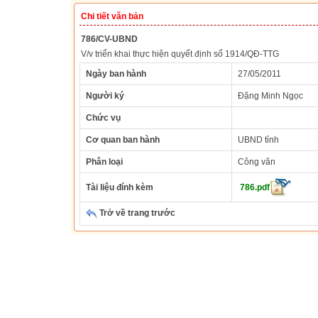
Chi tiết văn bản
786/CV-UBND
V/v triển khai thực hiện quyết định số 1914/QĐ-TTG
Ngày ban hành
27/05/2011
Người ký
Đặng Minh Ngọc
Chức vụ
Cơ quan ban hành
UBND tỉnh
Phân loại
Công văn
Tài liệu đính kèm
786.pdf
Trở về trang trước