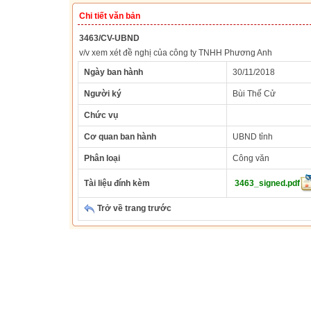
Chi tiết văn bản
3463/CV-UBND
v/v xem xét đề nghị của công ty TNHH Phương Anh
Ngày ban hành
30/11/2018
Người ký
Bùi Thế Cử
Chức vụ
Cơ quan ban hành
UBND tỉnh
Phân loại
Công văn
Tài liệu đính kèm
3463_signed.pdf
Trở về trang trước