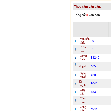
Theo năm văn bản:
Tổng số:
0
văn bản
Văn bản
29
khác
Thông
35
báo
Quyết
13249
định
qdqppl
465
Nghị
430
quyết
Kế
1041
hoạch
Giấy
783
mời
Công
5
điện
Công
5045
văn