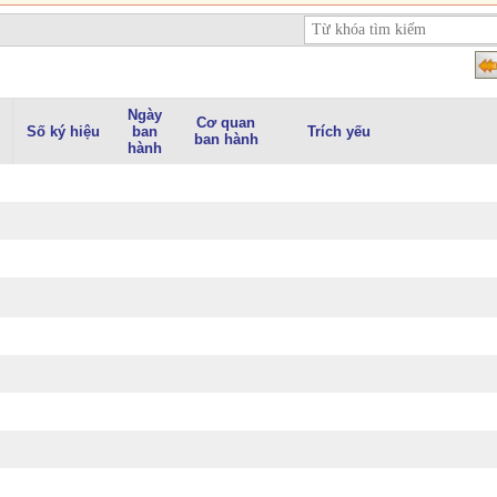
Ngày
Cơ quan
Số ký hiệu
ban
Trích yếu
ban hành
hành