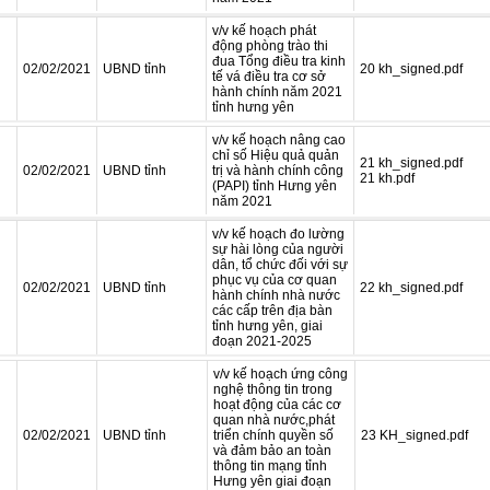
v/v kế hoạch phát
động phòng trào thi
đua Tổng điều tra kinh
02/02/2021
UBND tỉnh
20 kh_signed.pdf
tế vá điều tra cơ sở
hành chính năm 2021
tỉnh hưng yên
v/v kế hoạch nâng cao
chỉ số Hiệu quả quản
21 kh_signed.pdf
02/02/2021
UBND tỉnh
trị và hành chính công
21 kh.pdf
(PAPI) tỉnh Hưng yên
năm 2021
v/v kế hoạch đo lường
sự hài lòng của người
dân, tổ chức đối với sự
phục vụ của cơ quan
02/02/2021
UBND tỉnh
22 kh_signed.pdf
hành chính nhà nước
các cấp trên địa bàn
tỉnh hưng yên, giai
đoạn 2021-2025
v/v kế hoạch ứng công
nghệ thông tin trong
hoạt động của các cơ
quan nhà nước,phát
02/02/2021
UBND tỉnh
triển chính quyền số
23 KH_signed.pdf
và đảm bảo an toàn
thông tin mạng tỉnh
Hưng yên giai đoạn