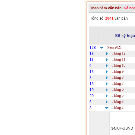
Theo năm văn bản:
Kế ho
Tổng số:
1041
văn bản
Số ký hiệu
Năm 2021
128
Tháng 12
13
Tháng 11
11
Tháng 10
6
Tháng 9
13
Tháng 8
8
Tháng 7
13
Tháng 6
19
Tháng 5
20
Tháng 3
8
Tháng 2
8
34/KH-UBND