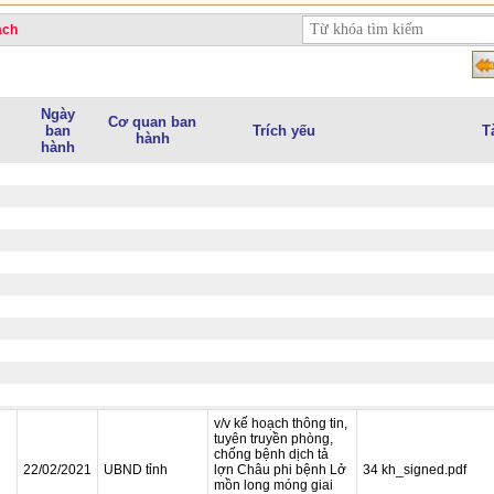
ạch
Ngày
Cơ quan ban
ban
Trích yếu
T
hành
hành
v/v kế hoạch thông tin,
tuyên truyền phòng,
chống bệnh dịch tả
22/02/2021
UBND tỉnh
lợn Châu phi bệnh Lở
34 kh_signed.pdf
mồn long móng giai