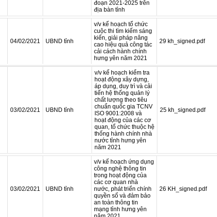
đoạn 2021-2025 trên
địa bàn tỉnh
v/v kế hoạch tổ chức
cuộc thi tìm kiếm sáng
kiến, giải pháp nâng
04/02/2021
UBND tỉnh
29 kh_signed.pdf
cao hiệu quả công tác
cải cách hành chính
hưng yên năm 2021
v/v kế hoạch kiểm tra
hoạt động xây dựng,
áp dụng, duy trì và cải
tiến hệ thống quản lý
chất lượng theo tiêu
chuẩn quốc gia TCNV
03/02/2021
UBND tỉnh
25 kh_signed.pdf
ISO 9001:2008 và
hoạt động của các cơ
quan, tổ chức thuộc hệ
thống hành chính nhà
nước tỉnh hưng yên
năm 2021
v/v kế hoạch ứng dụng
công nghệ thông tin
trong hoạt động của
các cơ quan nhà
03/02/2021
UBND tỉnh
nước, phát triển chính
26 KH_signed.pdf
quyền số và đảm bảo
an toàn thông tin
mạng tỉnh hưng yên
năm 2021