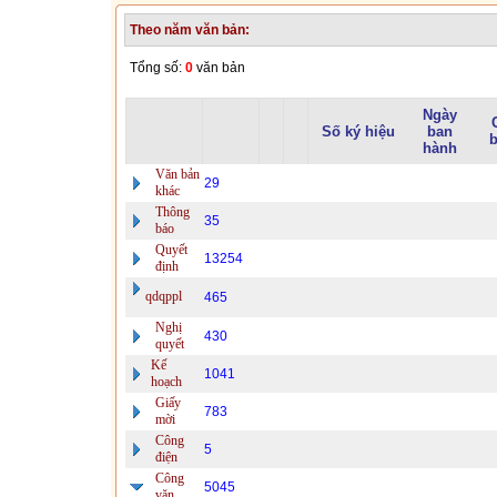
Theo năm văn bản:
Tổng số:
0
văn bản
Ngày
Số ký hiệu
ban
b
hành
Văn bản
29
khác
Thông
35
báo
Quyết
13254
định
qdqppl
465
Nghị
430
quyết
Kế
1041
hoạch
Giấy
783
mời
Công
5
điện
Công
5045
văn