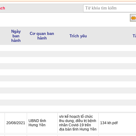
ạch
Ngày
Cơ quan ban
ban
Trích yếu
T
hành
hành
v/v kế hoạch tổ chức
UBND tỉnh
thu dung, điều trị bệnh
D
20/08/2021
134 kh.pdf
Hưng Yên
nhân Covid-19 trên
địa bàn tỉnh Hưng Yên