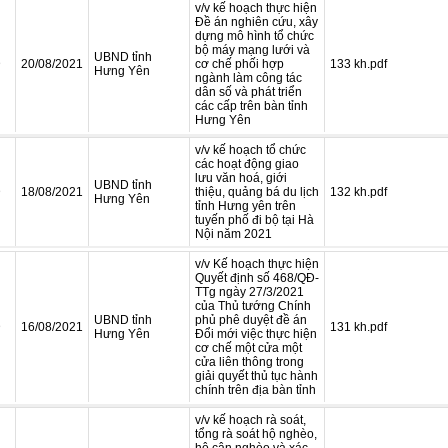
v/v kế hoạch thực hiện
Đề án nghiên cứu, xây
dựng mô hình tổ chức
bộ máy mạng lưới và
UBND tỉnh
D
20/08/2021
cơ chế phối hợp
133 kh.pdf
Hưng Yên
ngành làm công tác
dân số và phát triển
các cấp trên bàn tỉnh
Hưng Yên
v/v kế hoạch tổ chức
các hoạt động giao
lưu văn hoá, giới
UBND tỉnh
D
18/08/2021
thiệu, quảng bá du lịch
132 kh.pdf
Hưng Yên
tỉnh Hưng yên trên
tuyến phố đi bộ tại Hà
Nội năm 2021
v/v Kế hoạch thực hiện
Quyết định số 468/QĐ-
TTg ngày 27/3/2021
của Thủ tướng Chính
UBND tỉnh
phủ phê duyệt đề án
D
16/08/2021
131 kh.pdf
Hưng Yên
Đổi mới việc thực hiện
cơ chế một cửa một
cửa liên thông trong
giải quyết thủ tục hành
chính trên địa bàn tỉnh
v/v kế hoạch rà soát,
tổng rà soát hộ nghèo,