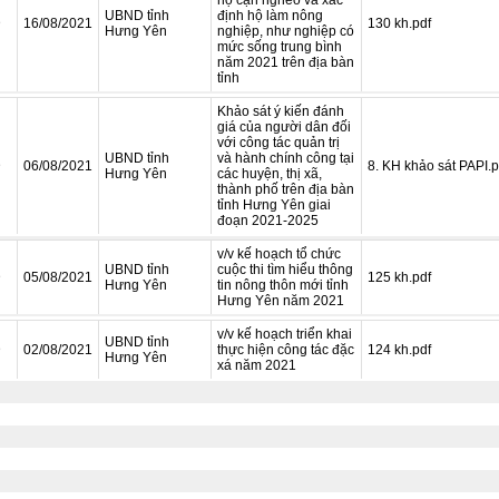
hộ cận nghèo và xác
UBND tỉnh
định hộ làm nông
D
16/08/2021
130 kh.pdf
Hưng Yên
nghiệp, như nghiệp có
mức sống trung bình
năm 2021 trên địa bàn
tỉnh
Khảo sát ý kiến đánh
giá của người dân đối
với công tác quản trị
UBND tỉnh
và hành chính công tại
D
06/08/2021
8. KH khảo sát PAPI.p
Hưng Yên
các huyện, thị xã,
thành phố trên địa bàn
tỉnh Hưng Yên giai
đoạn 2021-2025
v/v kế hoạch tổ chức
UBND tỉnh
cuộc thi tìm hiểu thông
D
05/08/2021
125 kh.pdf
Hưng Yên
tin nông thôn mới tỉnh
Hưng Yên năm 2021
v/v kế hoạch triển khai
UBND tỉnh
D
02/08/2021
thực hiện công tác đặc
124 kh.pdf
Hưng Yên
xá năm 2021