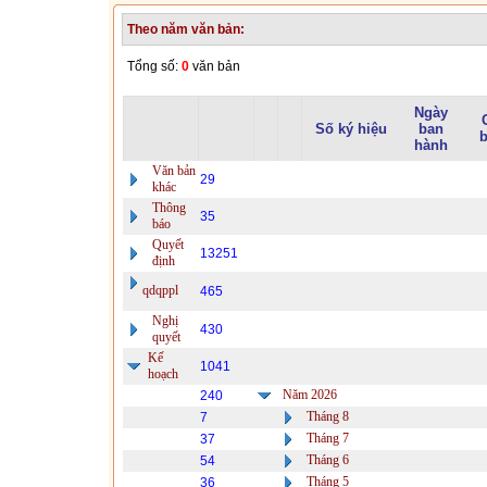
Theo năm văn bản:
Tổng số:
0
văn bản
Ngày
Số ký hiệu
ban
b
hành
Văn bản
29
khác
Thông
35
báo
Quyết
13251
định
qdqppl
465
Nghị
430
quyết
Kế
1041
hoạch
Năm 2026
240
Tháng 8
7
Tháng 7
37
Tháng 6
54
Tháng 5
36