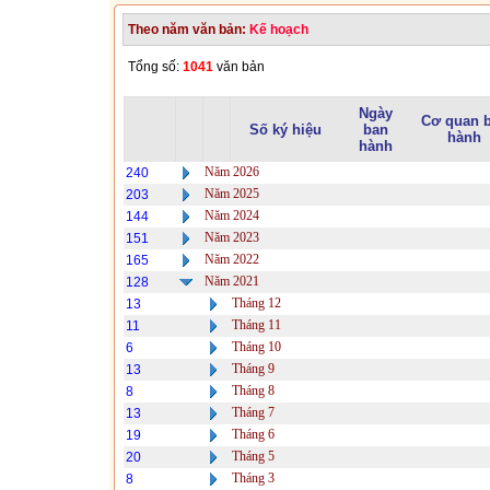
Theo năm văn bản:
Kế hoạch
Tổng số:
1041
văn bản
Ngày
Cơ quan 
Số ký hiệu
ban
hành
hành
Năm 2026
240
Năm 2025
203
Năm 2024
144
Năm 2023
151
Năm 2022
165
Năm 2021
128
Tháng 12
13
Tháng 11
11
Tháng 10
6
Tháng 9
13
Tháng 8
8
Tháng 7
13
Tháng 6
19
Tháng 5
20
Tháng 3
8