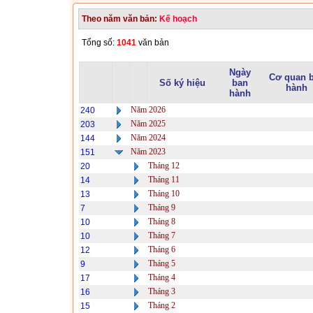
Theo năm văn bản:
Kế hoạch
Tổng số:
1041
văn bản
Ngày
Cơ quan 
Số ký hiệu
ban
hành
hành
Năm 2026
240
Năm 2025
203
Năm 2024
144
Năm 2023
151
Tháng 12
20
Tháng 11
14
Tháng 10
13
Tháng 9
7
Tháng 8
10
Tháng 7
10
Tháng 6
12
Tháng 5
9
Tháng 4
17
Tháng 3
16
Tháng 2
15