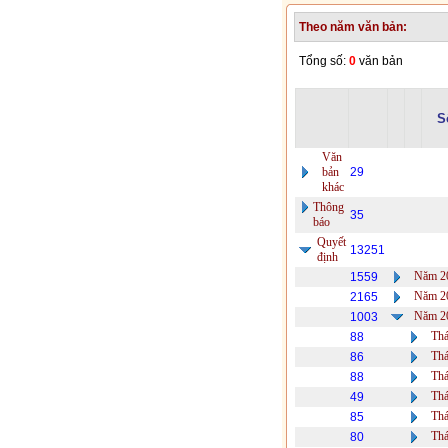
Theo năm văn bản:
Tổng số:
0
văn bản
S
Văn
bản
29
khác
Thông
35
báo
Quyết
13251
định
Năm 2
1559
Năm 2
2165
Năm 2
1003
Thá
88
Thá
86
Thá
88
Thá
49
Thá
85
Thá
80