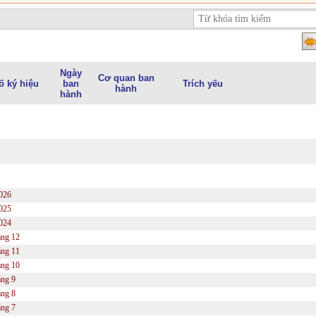
Ngày
Cơ quan ban
ố ký hiệu
ban
Trích yếu
hành
hành
026
025
024
ng 12
ng 11
ng 10
ng 9
ng 8
ng 7