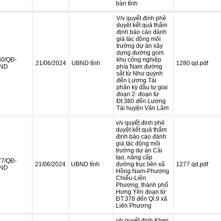
bàn tỉnh
V/v quyết định phê
duyệt kết quả thẩm
định báo cáo đánh
giá tác động môi
trường dự án xây
dựng đường gom
80/QĐ-
khu công nghiệp
21/06/2024
UBND tỉnh
1280 qd.pdf
ND
phía Nam đường
sắt từ Như quỳnh
đến Lương Tài
phân kỳ đầu tư giai
đoạn 2: đoạn từ
Đt.380 đến Lương
Tài huyện Văn Lâm
v/v quyết định phê
duyệt kết quả thẩm
định báo cáo đánh
giá tác động môi
trường dự án Cải
tạo, nâng cấp
77/QĐ-
21/06/2024
UBND tỉnh
đường trục liên xã
1277 qd.pdf
ND
Hồng Nam-Phương
Chiểu-Liên
Phương, thành phố
Hưng Yên đoạn từ
ĐT.378 đến Ql.9 xã
Liên Phương
v/v quyết định Khen