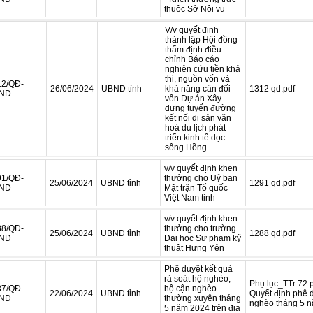
thuộc Sở Nội vụ
V/v quyết định
thành lập Hội đồng
thẩm định điều
chỉnh Báo cáo
nghiên cứu tiền khả
thi, nguồn vốn và
12/QĐ-
26/06/2024
UBND tỉnh
khả năng cân đối
1312 qd.pdf
ND
vốn Dự án Xây
dựng tuyến đường
kết nối di sản văn
hoá du lịch phát
triển kinh tế dọc
sông Hồng
v/v quyết định khen
91/QĐ-
thưởng cho Uỷ ban
25/06/2024
UBND tỉnh
1291 qd.pdf
ND
Mặt trận Tổ quốc
Việt Nam tỉnh
v/v quyết định khen
88/QĐ-
thưởng cho trường
25/06/2024
UBND tỉnh
1288 qd.pdf
ND
Đại học Sư phạm kỹ
thuật Hưng Yên
Phê duyệt kết quả
rà soát hộ nghèo,
Phụ lục_TTr 72.
87/QĐ-
hộ cận nghèo
22/06/2024
UBND tỉnh
Quyết định phê 
ND
thường xuyên tháng
nghèo tháng 5 n
5 năm 2024 trên địa