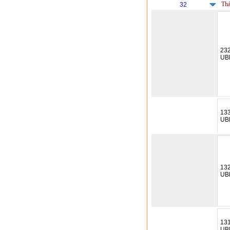
Thá
32
23
UB
13
UB
13
UB
13
UB