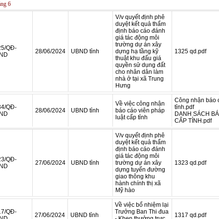
ng 6
V/v quyết định phê
duyệt kết quả thẩm
định báo cáo đánh
giá tác động môi
trường dự án xây
25/QĐ-
28/06/2024
UBND tỉnh
dựng hạ tầng kỹ
1325 qd.pdf
ND
thuật khu đấu giá
quyền sử dụng đất
cho nhân dân làm
nhà ở tại xã Trung
Hưng
Công nhận báo c
Về việc công nhận
34/QĐ-
tỉnh.pdf
28/06/2024
UBND tỉnh
báo cáo viên pháp
ND
DANH SÁCH BÁ
luật cấp tỉnh
CẤP TỈNH.pdf
V/v quyết định phê
duyệt kết quả thẩm
định báo cáo đánh
giá tác động môi
23/QĐ-
27/06/2024
UBND tỉnh
trường dự án xây
1323 qd.pdf
ND
dựng tuyến đường
giao thông khu
hành chính thị xã
Mỹ hào
Về việc bổ nhiệm lại
17/QĐ-
Trưởng Ban Thi đua
27/06/2024
UBND tỉnh
1317 qd.pdf
ND
- Khen thưởng trực