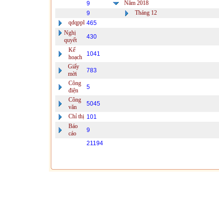
Năm 2018
9
Tháng 12
9
qdqppl
465
Nghị
430
quyết
Kế
1041
hoạch
Giấy
783
mời
Công
5
điện
Công
5045
văn
Chỉ thị
101
Báo
9
cáo
21194