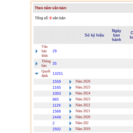
Theo năm văn bản:
Tổng số:
0
văn bản
Ngày
C
Số ký hiệu
ban
b
hành
Văn
bản
29
khác
Thông
35
báo
Quyết
13251
định
Năm 2026
1559
Năm 2025
2165
Năm 2024
1003
Năm 2023
865
Năm 2022
1129
Năm 2021
1568
Năm 2020
2449
Năm 202
2
Năm 2019
2502