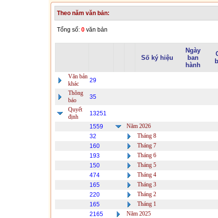
Theo năm văn bản:
Tổng số:
0
văn bản
Ngày
Số ký hiệu
ban
b
hành
Văn bản
29
khác
Thông
35
báo
Quyết
13251
định
Năm 2026
1559
Tháng 8
32
Tháng 7
160
Tháng 6
193
Tháng 5
150
Tháng 4
474
Tháng 3
165
Tháng 2
220
Tháng 1
165
Năm 2025
2165