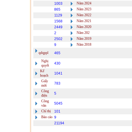
Năm 2024
1003
Năm 2023
865
Năm 2022
1129
Năm 2021
1568
Năm 2020
2449
Năm 202
2
Năm 2019
2502
Năm 2018
9
qdqppl
465
Nghị
430
quyết
Kế
1041
hoạch
Giấy
783
mời
Công
5
điện
Công
5045
văn
Chỉ thị
101
Báo cáo
9
21194