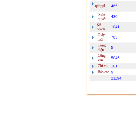
qdqppl
465
Nghị
430
quyết
Kế
1041
hoạch
Giấy
783
mời
Công
5
điện
Công
5045
văn
Chỉ thị
101
Báo cáo
9
21194