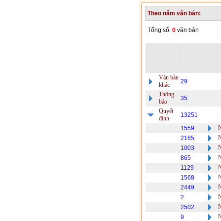
Theo năm văn bản:
Tổng số:
0
văn bản
Văn bản
29
khác
Thông
35
báo
Quyết
13251
định
1559
2165
1003
865
1129
1568
2449
2
2502
9