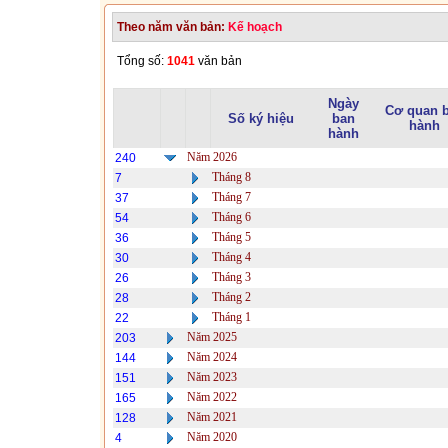
Theo năm văn bản:
Kế hoạch
Tổng số:
1041
văn bản
Ngày
Cơ quan 
Số ký hiệu
ban
hành
hành
Năm 2026
240
Tháng 8
7
Tháng 7
37
Tháng 6
54
Tháng 5
36
Tháng 4
30
Tháng 3
26
Tháng 2
28
Tháng 1
22
Năm 2025
203
Năm 2024
144
Năm 2023
151
Năm 2022
165
Năm 2021
128
Năm 2020
4