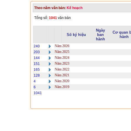
Theo năm văn bản:
Kế hoạch
Tổng số:
1041
văn bản
Ngày
Cơ quan 
Số ký hiệu
ban
hành
hành
Năm 2026
240
Năm 2025
203
Năm 2024
144
Năm 2023
151
Năm 2022
165
Năm 2021
128
Năm 2020
4
Năm 2019
6
1041