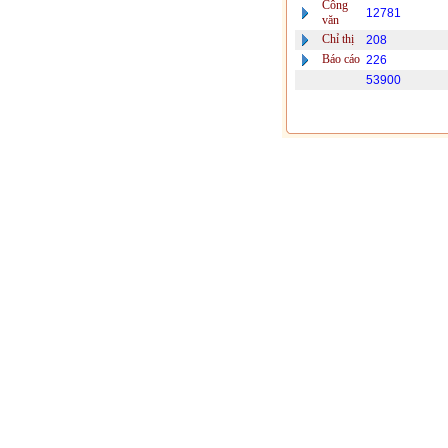
Công
12781
văn
Chỉ thị
208
Báo cáo
226
53900