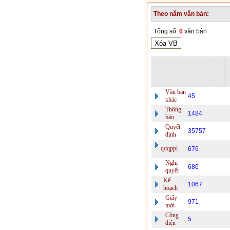
Theo năm văn bản:
Tổng số:
0
văn bản
Văn bản
45
khác
Thông
1484
báo
Quyết
35757
định
qdqppl
676
Nghị
680
quyết
Kế
1067
hoạch
Giấy
971
mời
Công
5
điện