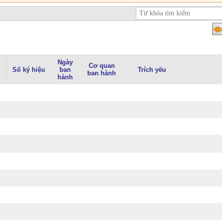
Ngày
Cơ quan
Số ký hiệu
ban
Trích yếu
ban hành
hành