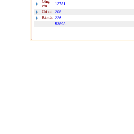
Công
12781
văn
Chỉ thị
208
Báo cáo
226
53898