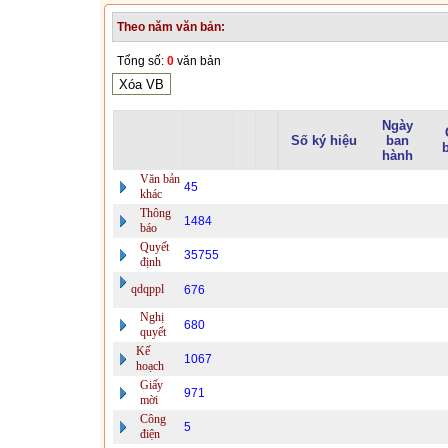
Theo năm văn bản:
Tổng số:
0
văn bản
Ngày
Số ký hiệu
ban
hành
Văn bản
45
khác
Thông
1484
báo
Quyết
35755
định
qdqppl
676
Nghị
680
quyết
Kế
1067
hoạch
Giấy
971
mời
Công
5
điện