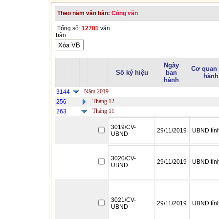
Theo năm văn bản:
Công văn
Tổng số:
12781
văn
bản
Ngày
Cơ quan
Số ký hiệu
ban
hành
hành
Năm 2019
3144
Tháng 12
256
Tháng 11
263
3019/CV-
29/11/2019
UBND tỉn
UBND
3020/CV-
29/11/2019
UBND tỉn
UBND
3021/CV-
29/11/2019
UBND tỉn
UBND