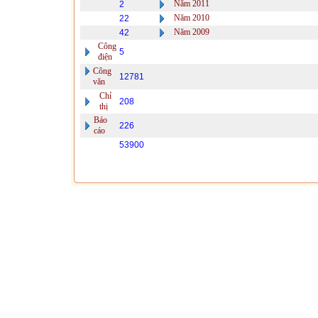
Năm 2011
2
Năm 2010
22
Năm 2009
42
Công
5
điện
Công
12781
văn
Chỉ
208
thị
Báo
226
cáo
53900