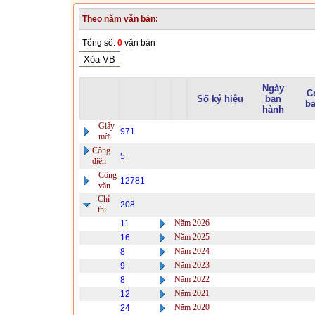
Theo năm văn bản:
Tổng số:
0
văn bản
Ngày
C
Số ký hiệu
ban
ba
hành
Giấy
971
mời
Công
5
điện
Công
12781
văn
Chỉ
208
thị
Năm 2026
11
Năm 2025
16
Năm 2024
8
Năm 2023
9
Năm 2022
8
Năm 2021
12
Năm 2020
24