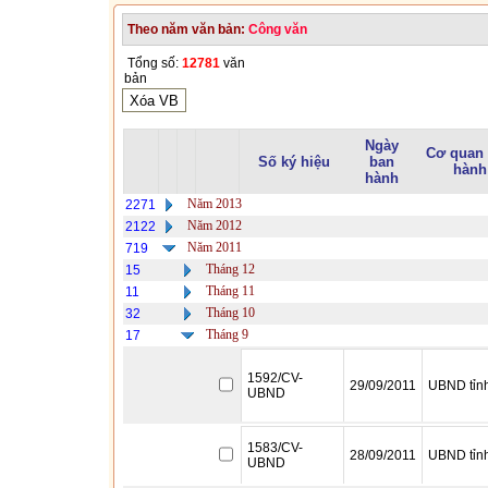
Theo năm văn bản:
Công văn
Tổng số:
12781
văn
bản
Ngày
Cơ quan
Số ký hiệu
ban
hành
hành
Năm 2013
2271
Năm 2012
2122
Năm 2011
719
Tháng 12
15
Tháng 11
11
Tháng 10
32
Tháng 9
17
1592/CV-
29/09/2011
UBND tỉn
UBND
1583/CV-
28/09/2011
UBND tỉn
UBND