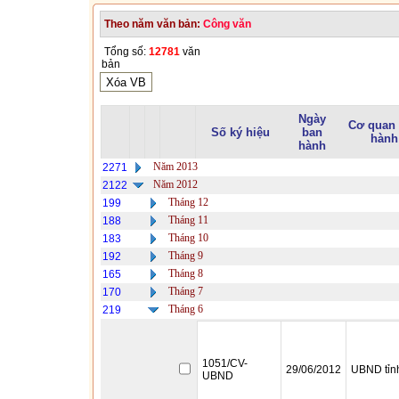
Theo năm văn bản:
Công văn
Tổng số:
12781
văn
bản
Ngày
Cơ quan
Số ký hiệu
ban
hành
hành
Năm 2013
2271
Năm 2012
2122
Tháng 12
199
Tháng 11
188
Tháng 10
183
Tháng 9
192
Tháng 8
165
Tháng 7
170
Tháng 6
219
1051/CV-
29/06/2012
UBND tỉn
UBND