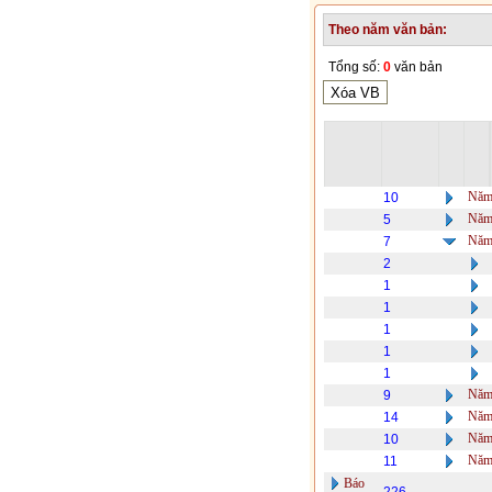
Theo năm văn bản:
Tổng số:
0
văn bản
Năm
10
Năm
5
Năm
7
2
1
1
1
1
1
Năm
9
Năm
14
Năm
10
Năm
11
Báo