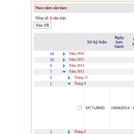
Theo năm văn bản:
Tổng số:
0
văn bản
Ngày
Số ký hiệu
ban
hành
Năm 2016
18
Năm 2015
10
Năm 2014
5
Năm 2013
7
Tháng 12
2
Tháng 9
1
5/CT-UBND
19/09/2013
Tháng 8
1