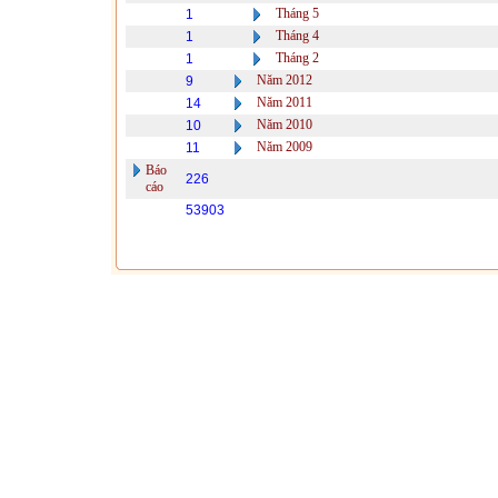
Tháng 5
1
Tháng 4
1
Tháng 2
1
Năm 2012
9
Năm 2011
14
Năm 2010
10
Năm 2009
11
Báo
226
cáo
53903