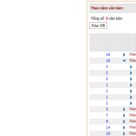
Theo năm văn bản:
Tổng số:
0
văn bản
Năm
18
Năm
10
2
2
2
1
1
1
1
Năm
5
Năm
7
Năm
9
Năm
14
Năm
10