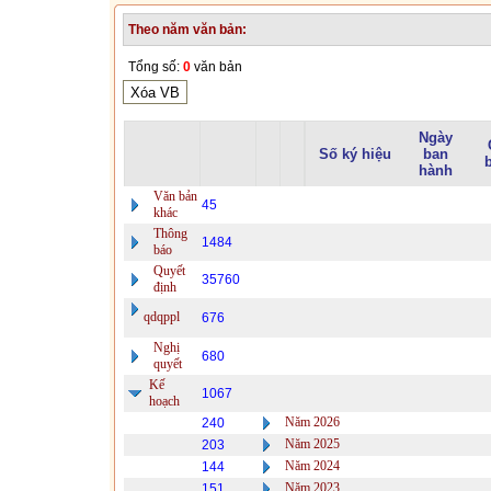
Theo năm văn bản:
Tổng số:
0
văn bản
Ngày
Số ký hiệu
ban
hành
Văn bản
45
khác
Thông
1484
báo
Quyết
35760
định
qdqppl
676
Nghị
680
quyết
Kế
1067
hoạch
Năm 2026
240
Năm 2025
203
Năm 2024
144
Năm 2023
151