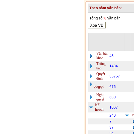
Theo năm văn bản:
Tổng số:
0
văn bản
Văn bản
45
khác
Thông
1484
báo
Quyết
35757
định
qdqppl
676
Nghị
680
quyết
Kế
1067
hoạch
240
7
37
54