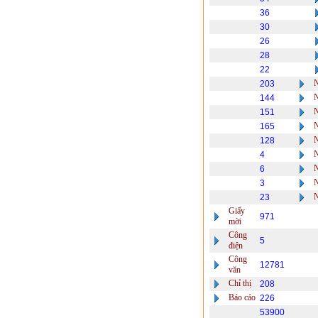
36
30
26
28
22
203
144
151
165
128
4
6
3
23
Giấy
971
mời
Công
5
điện
Công
12781
văn
Chỉ thị
208
Báo cáo
226
53900