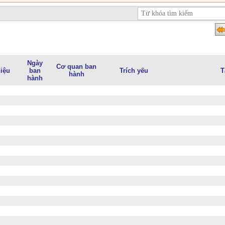
Ngày
Cơ quan ban
iệu
ban
Trích yếu
T
hành
hành