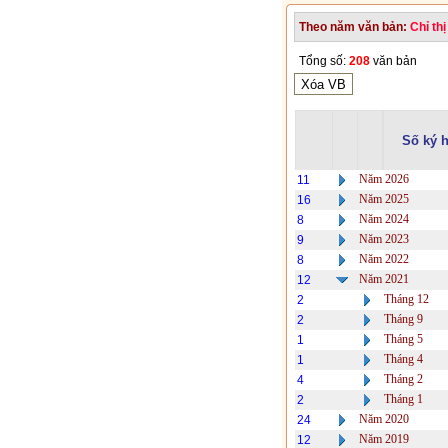
Theo năm văn bản:
Chỉ thị
Tổng số:
208
văn bản
Số ký h
Năm 2026
11
Năm 2025
16
Năm 2024
8
Năm 2023
9
Năm 2022
8
Năm 2021
12
Tháng 12
2
Tháng 9
2
Tháng 5
1
Tháng 4
1
Tháng 2
4
Tháng 1
2
Năm 2020
24
Năm 2019
12