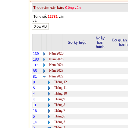
Theo năm văn bản:
Công văn
Tổng số:
12781
văn
bản
Ngày
Cơ quan
Số ký hiệu
ban
hành
hành
Năm 2026
139
Năm 2025
183
Năm 2024
115
Năm 2023
85
Năm 2022
81
Tháng 12
8
Tháng 11
5
Tháng 10
4
Tháng 9
4
Tháng 8
11
Tháng 7
16
Tháng 6
5
Tháng 5
14
Tháng 4