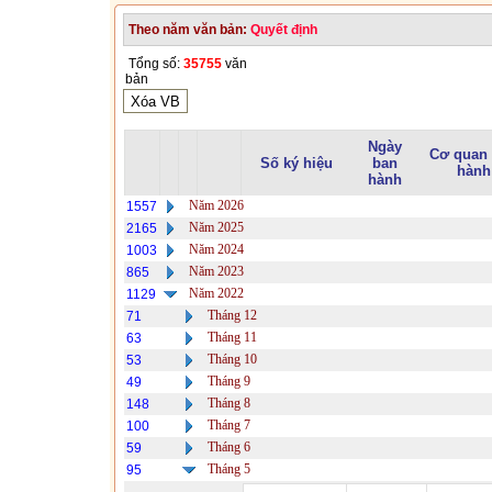
Theo năm văn bản:
Quyết định
Tổng số:
35755
văn
bản
Ngày
Cơ quan
Số ký hiệu
ban
hành
hành
Năm 2026
1557
Năm 2025
2165
Năm 2024
1003
Năm 2023
865
Năm 2022
1129
Tháng 12
71
Tháng 11
63
Tháng 10
53
Tháng 9
49
Tháng 8
148
Tháng 7
100
Tháng 6
59
Tháng 5
95