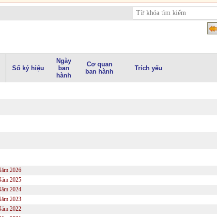
Ngày
Cơ quan
Số ký hiệu
ban
Trích yếu
ban hành
hành
Năm 2026
Năm 2025
Năm 2024
Năm 2023
Năm 2022