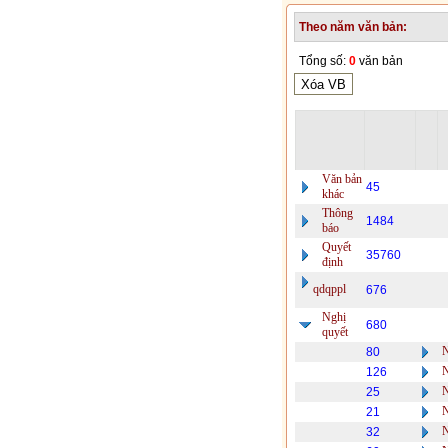
Theo năm văn bản:
Tổng số:
0
văn bản
Văn bản
45
khác
Thông
1484
báo
Quyết
35760
định
qdqppl
676
Nghị
680
quyết
80
126
25
21
32