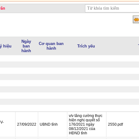
văn
Ngày
Cơ quan ban
ý hiệu
ban
Trích yếu
hành
hành
v/v tăng cường thực
hiện nghị quyết số
V-
27/09/2022
UBND tỉnh
176/2021 ngày
2550.pdf
08/12/2021 của
HĐND tỉnh