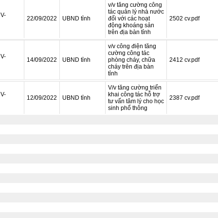
v/v tăng cường công
tác quản lý nhà nước
V-
22/09/2022
UBND tỉnh
đối với các hoạt
2502 cv.pdf
động khoáng sản
trên địa bàn tỉnh
v/v công điện tăng
cường công tác
V-
14/09/2022
UBND tỉnh
phòng cháy, chữa
2412 cv.pdf
cháy trên địa bàn
tỉnh
V/v tăng cường triển
V-
khai công tác hỗ trợ
12/09/2022
UBND tỉnh
2387 cv.pdf
tư vấn tâm lý cho học
sinh phổ thông