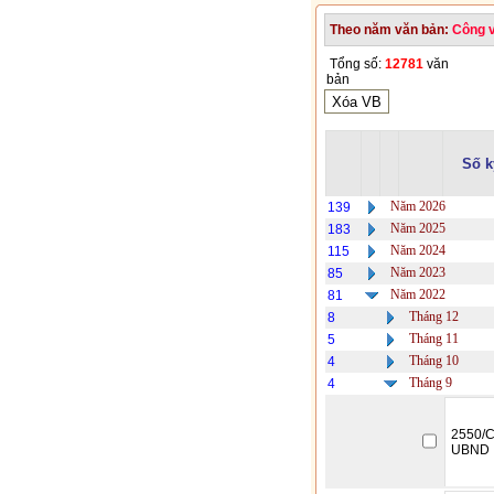
Theo năm văn bản:
Công 
Tổng số:
12781
văn
bản
Số k
Năm 2026
139
Năm 2025
183
Năm 2024
115
Năm 2023
85
Năm 2022
81
Tháng 12
8
Tháng 11
5
Tháng 10
4
Tháng 9
4
2550/C
UBND