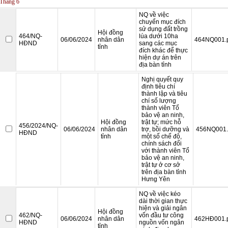
Tháng 6
NQ về việc
chuyển mục đích
sử dụng đất trồng
Hội đồng
464/NQ-
lúa dưới 10ha
06/06/2024
nhân dân
464NQ001.
HĐND
sang các mục
tỉnh
đích khác để thực
hiện dự án trên
địa bàn tỉnh
Nghị quyết quy
định tiêu chí
thành lập và tiêu
chí số lượng
thành viên Tổ
bảo vệ an ninh,
Hội đồng
trật tự; mức hỗ
456/2024/NQ-
06/06/2024
nhân dân
trợ, bồi dưỡng và
456NQ001.
HĐND
tỉnh
một số chế độ,
chính sách đối
với thành viên Tổ
bảo vệ an ninh,
trật tự ở cơ sở
trên địa bàn tỉnh
Hưng Yên
NQ về việc kéo
dài thời gian thực
hiện và giải ngân
Hội đồng
462/NQ-
vốn đầu tư công
06/06/2024
nhân dân
462HÐ001.
HĐND
nguồn vốn ngân
tỉnh