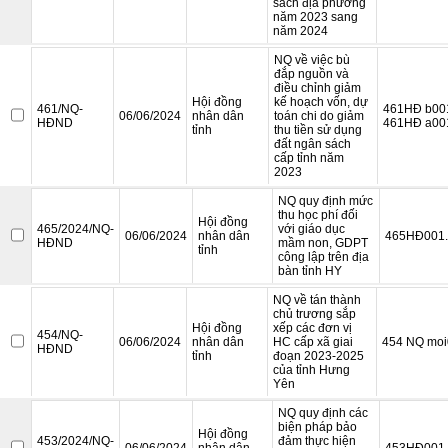
sách địa phương
năm 2023 sang
năm 2024
NQ về việc bù
đắp nguồn và
điều chỉnh giảm
Hội đồng
kế hoạch vốn, dự
461/NQ-
461HÐ b001
06/06/2024
nhân dân
toán chi do giảm
HĐND
461HÐ a001
tỉnh
thu tiền sử dụng
đất ngân sách
cấp tỉnh năm
2023
NQ quy định mức
thu học phí đối
Hội đồng
465/2024/NQ-
với giáo dục
06/06/2024
nhân dân
465HÐ001.
HĐND
mầm non, GDPT
tỉnh
công lập trên địa
bàn tỉnh HY
NQ về tán thành
chủ trương sắp
Hội đồng
xếp các đơn vị
454/NQ-
06/06/2024
nhân dân
HC cấp xã giai
454 NQ moi
HĐND
tỉnh
đoạn 2023-2025
của tỉnh Hưng
Yên
NQ quy định các
biện pháp bảo
Hội đồng
453/2024/NQ-
đảm thực hiện