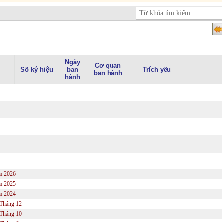
Ngày
Cơ quan
Số ký hiệu
ban
Trích yếu
ban hành
hành
m 2026
m 2025
m 2024
Tháng 12
Tháng 10