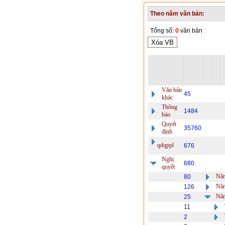
Theo năm văn bản:
Tổng số:
0
văn bản
Văn bản
45
khác
Thông
1484
báo
Quyết
35760
định
qdqppl
676
Nghị
680
quyết
Nă
80
Nă
126
Nă
25
11
2