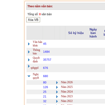
Theo năm văn bản:
Tổng số:
0
văn bản
Ngày
Số ký hiệu
ban
hành
Văn bản
45
khác
Thông
1484
báo
Quyết
35757
định
qdqppl
676
Nghị
680
quyết
Năm 2026
80
Năm 2025
126
Năm 2024
25
Năm 2023
21
Năm 2022
32