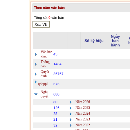
Theo năm văn bản:
Tổng số:
0
văn bản
Ngày
Số ký hiệu
ban
hành
Văn bản
45
khác
Thông
1484
báo
Quyết
35757
định
qdqppl
676
Nghị
680
quyết
Năm 2026
80
Năm 2025
126
Năm 2024
25
Năm 2023
21
Năm 2022
32