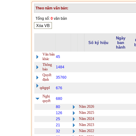
Theo năm văn bản:
Tổng số:
0
văn bản
Ngày
Số ký hiệu
ban
hành
Văn bản
45
khác
Thông
1484
báo
Quyết
35760
định
qdqppl
676
Nghị
680
quyết
Năm 2026
80
Năm 2025
126
Năm 2024
25
Năm 2023
21
Năm 2022
32