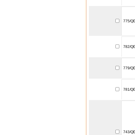
775/Q
782/Q
779/Q
781/Q
743/Q