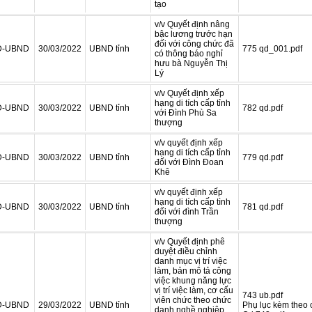
tạo
v/v Quyết định nâng
bậc lương trước hạn
đối với công chức đã
Đ-UBND
30/03/2022
UBND tỉnh
775 qd_001.pdf
có thông báo nghỉ
hưu bà Nguyễn Thị
Lý
v/v Quyết định xếp
hạng di tích cấp tỉnh
Đ-UBND
30/03/2022
UBND tỉnh
782 qd.pdf
với Đình Phù Sa
thượng
v/v quyết định xếp
hạng di tích cấp tỉnh
Đ-UBND
30/03/2022
UBND tỉnh
779 qd.pdf
đối với Đình Đoan
Khê
v/v quyết định xếp
hạng di tích cấp tình
Đ-UBND
30/03/2022
UBND tỉnh
781 qd.pdf
đối với đình Trần
thượng
v/v Quyết định phê
duyệt điều chỉnh
danh mục vị trí việc
làm, bản mô tả công
việc khung năng lực
vị trí việc làm, cơ cấu
743 ub.pdf
viên chức theo chức
Đ-UBND
29/03/2022
UBND tỉnh
Phụ lục kèm theo c
danh nghề nghiệp,