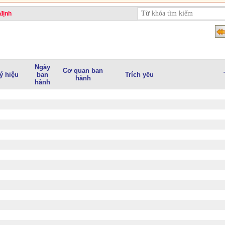
định
Ngày
Cơ quan ban
ý hiệu
ban
Trích yếu
hành
hành