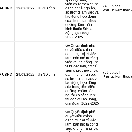
vị trí việc làm, cơ cấu
viên chức theo chức
741 ub.pdf
Đ-UBND
29/03/2022
UBND tỉnh
danh nghề nghiệp,
Phụ lục kèm theo 
số lượng làm việc và
lao động hợp đồng
của Trung tâm điều
dưỡng, tâm thần
kinh thuộc Sở Lao
động, giai đoạn
2022-2025
v/v Quyết định phê
duyệt điều chỉnh
danh mục vị trí việc
làm, bản mô tả công
việc khung năng lực
vị trí việc làm, cơ cấu
viên chức theo chức
738 ub.pdf
Đ-UBND
29/03/2022
UBND tỉnh
danh nghề nghiệp,
Phụ lục kèm theo
số lượng làm việc và
lao động hợp đồng
của trung tâm điều
dưỡng, chăm sóc
người có công trực
thuộc Sở Lao động,
giai đoạn 2022-2025
v/v Quyết định phê
duyệt điều chỉnh
danh mục vị trí việc
làm, bản mô tả công
việc khung năng lực