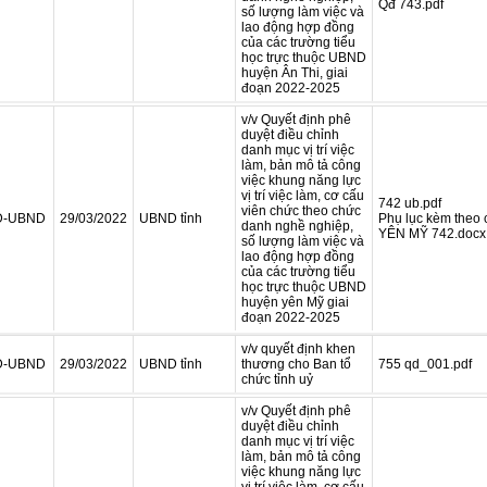
Qđ 743.pdf
số lượng làm việc và
lao động hợp đồng
của các trường tiểu
học trực thuộc UBND
huyện Ân Thi, giai
đoạn 2022-2025
v/v Quyết định phê
duyệt điều chỉnh
danh mục vị trí việc
làm, bản mô tả công
việc khung năng lực
vị trí việc làm, cơ cấu
742 ub.pdf
viên chức theo chức
Đ-UBND
29/03/2022
UBND tỉnh
Phụ lục kèm theo c
danh nghề nghiệp,
YÊN MỸ 742.docx
số lượng làm việc và
lao động hợp đồng
của các trường tiểu
học trực thuộc UBND
huyện yên Mỹ giai
đoạn 2022-2025
v/v quyết định khen
Đ-UBND
29/03/2022
UBND tỉnh
thương cho Ban tổ
755 qd_001.pdf
chức tỉnh uỷ
v/v Quyết định phê
duyệt điều chỉnh
danh mục vị trí việc
làm, bản mô tả công
việc khung năng lực