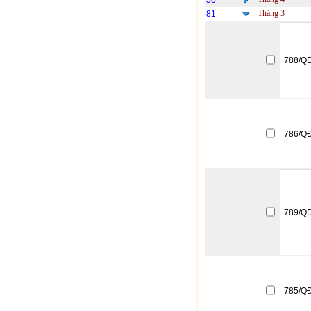
50
Tháng 3
81
788/Q
786/Q
789/Q
785/Q