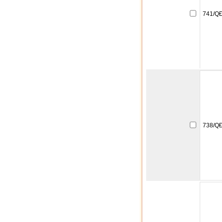
741/Q
738/Q