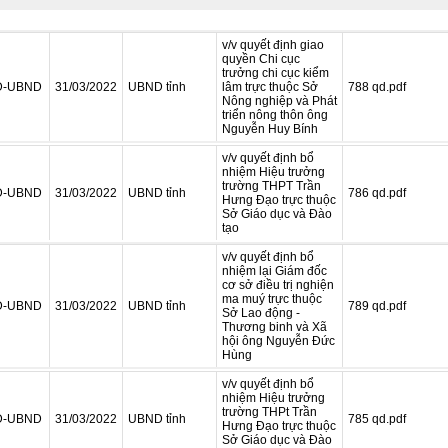
v/v quyết định giao
quyền Chi cục
trưởng chi cục kiểm
Đ-UBND
31/03/2022
UBND tỉnh
lâm trực thuộc Sở
788 qd.pdf
Nông nghiệp và Phát
triển nông thôn ông
Nguyễn Huy Bính
v/v quyết định bổ
nhiệm Hiệu trưởng
trường THPT Trần
Đ-UBND
31/03/2022
UBND tỉnh
786 qd.pdf
Hưng Đạo trực thuộc
Sở Giáo dục và Đào
tạo
v/v quyết định bổ
nhiệm lại Giám đốc
cơ sở điều trị nghiện
ma muý trực thuộc
Đ-UBND
31/03/2022
UBND tỉnh
789 qd.pdf
Sở Lao động -
Thương binh và Xã
hội ông Nguyễn Đức
Hùng
v/v quyết định bổ
nhiệm Hiệu trưởng
trường THPt Trần
Đ-UBND
31/03/2022
UBND tỉnh
785 qd.pdf
Hưng Đạo trực thuộc
Sở Giáo dục và Đào