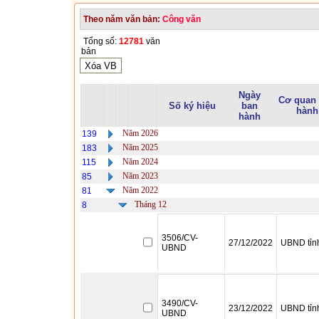
Theo năm văn bản:
Công văn
Tổng số:
12781
văn
bản
Ngày
Cơ quan
Số ký hiệu
ban
hành
hành
Năm 2026
139
Năm 2025
183
Năm 2024
115
Năm 2023
85
Năm 2022
81
Tháng 12
8
3506/CV-
27/12/2022
UBND tỉn
UBND
3490/CV-
23/12/2022
UBND tỉn
UBND