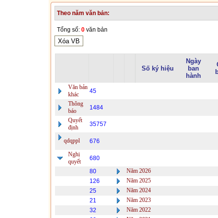
Theo năm văn bản:
Tổng số:
0
văn bản
Ngày
Số ký hiệu
ban
hành
Văn bản
45
khác
Thông
1484
báo
Quyết
35757
định
qdqppl
676
Nghị
680
quyết
Năm 2026
80
Năm 2025
126
Năm 2024
25
Năm 2023
21
Năm 2022
32